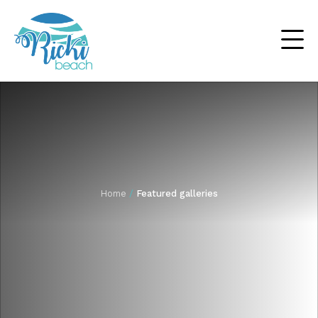
Home
/
Featured galleries
Suncobrani
Ležaljke
Drvene ležaljke
Outdoor
Baldahini