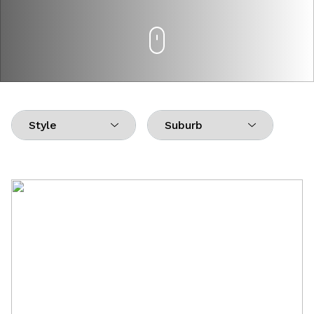
Veliki suncobrani
Pouf Relax
Nautika
Namještaj za enterijer i eksterijer
Oprema
Igračke