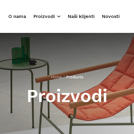
O nama
Proizvodi
Naši klijenti
Novosti
Suncobrani
Ležaljke
Drvene ležaljke
Outdoor
Home
/
Products
Baldahini
Proizvodi
Veliki suncobrani
Pouf Relax
Nautika
Namještaj za enterijer i
eksterijer