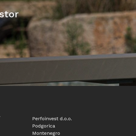
ostor
i
Perfoinvest d.o.o.
Podgorica
Montenegro