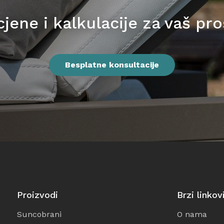
jene i kalkulacije za vaš pr
Besplatne konsultacije
Proizvodi
Brzi linkov
Suncobrani
O nama