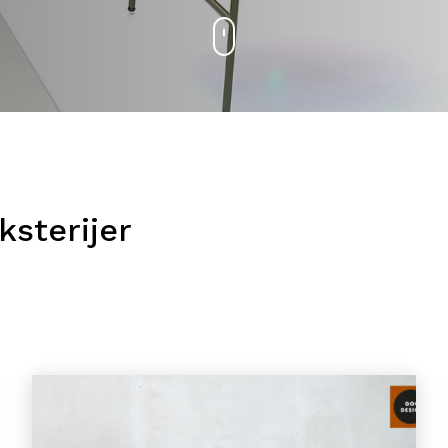
Oprema
Igračke
ksterijer