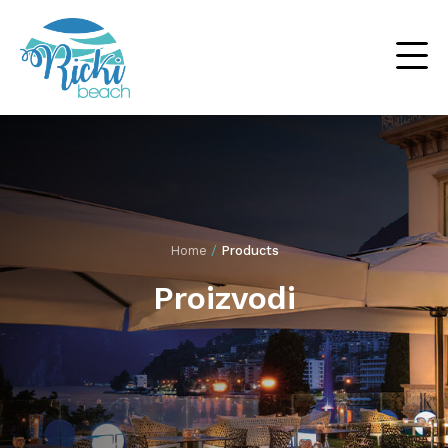
Home
/
Products
Proizvodi
Suncobrani
Ležaljke
Drvene ležaljke
Outdoor
Baldahini