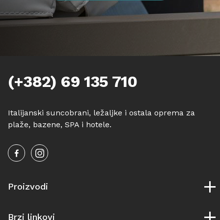
(+382) 69 135 710
Italijanski suncobrani, ležaljke i ostala oprema za
plaže, bazene, SPA i hotele.
Proizvodi
Suncobrani
Brzi linkovi
Ležaljke