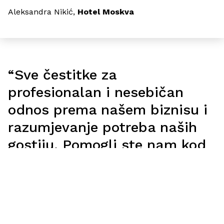
Marko Marković,
Aleksandra Nikić,
Hotel Budva
Hotel Budva
Hotel Moskva
Hotel Moskva
“Sve čestitke za
profesionalan i nesebičan
odnos prema našem biznisu i
razumjevanje potreba naših
gostiju. Pomogli ste nam kod
odabira pravih opcija za nas
i prezadovojni smo
odrađenim. “