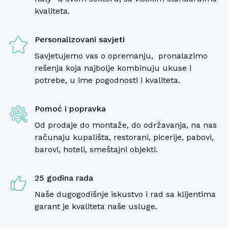
naše goste. Ricki Beach je definitivno
preporučujem svakom ugostitelju
kvaliteta.
bio pravi potez za naš biznis. ”
saradnju sa Ricki Beach! Pozdrav za
Piera i kompletan tim!“
Personalizovani savjeti
Savjetujemo vas o opremanju, pronalazimo
rešenja koja najbolje kombinuju ukuse i
potrebe, u ime pogodnosti i kvaliteta.
Pomoć i popravka
Od prodaje do montaže, do održavanja, na nas
računaju kupališta, restorani, picerije, pabovi,
barovi, hoteli, smeštajni objekti.
25 godina rada
Naše dugogodišnje iskustvo i rad sa klijentima
garant je kvaliteta naše usluge.