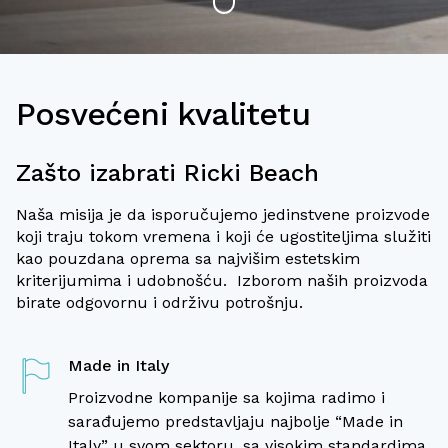
Posvećeni kvalitetu
Zašto izabrati Ricki Beach
Naša misija je da isporučujemo jedinstvene proizvode
koji traju tokom vremena i koji će ugostiteljima služiti
kao pouzdana oprema sa najvišim estetskim
kriterijumima i udobnošću. Izborom naših proizvoda
“Sve čestitke za profesionalan i
birate odgovornu i održivu potrošnju.
nesebičan odnos prema našem biznisu
“Izuzetno smo zadovoljni uslugama
i razumjevanje potreba naših gostiju.
Vaše kompanije i vašim proizvodima.
Made in Italy
Pomogli ste nam kod odabira pravih
Naša plaža sada funkcioniše
opcija za nas i prezadovojni smo
Proizvodne kompanije sa kojima radimo i
besprekorno i nemamo brige oko
odrađenim. Iz ličnog iskustva, a i iz
sarađujemo predstavljaju najbolje “Made in
ispravnosti mobilijara i udobnosti za
informacija kolega koje poznajem
Italy” u svom sektoru, sa visokim standardima