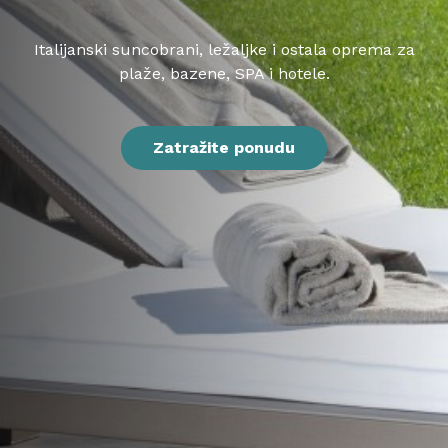
Italijanski suncobrani, ležaljke i ostala oprema za
plaže, bazene, SPA i hotele.
Zatražite ponudu