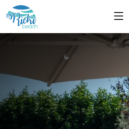
Suncobrani
Ležaljke
Drvene ležaljke
Outdoor
Baldahini