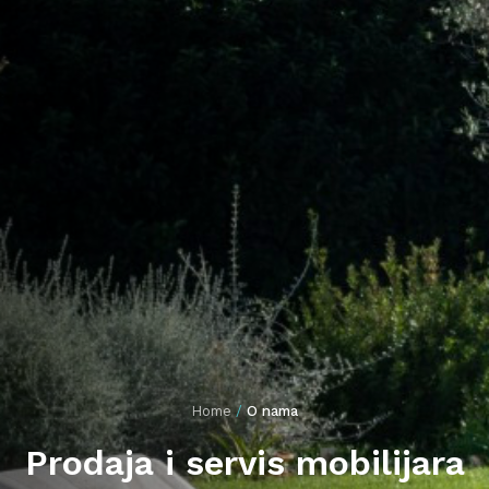
Veliki suncobrani
Pouf Relax
Nautika
Namještaj za enterijer i eksterijer
Oprema
Igračke
Home
/
O nama
Prodaja i servis mobilijara