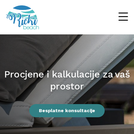
Procjene i kalkulacije za vaš
prostor
Suncobrani
Ležaljke
Drvene ležaljke
Besplatne konsultacije
Outdoor
Baldahini