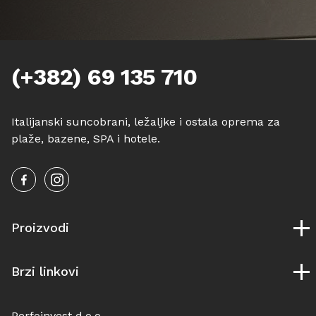
Veliki suncobrani
Pouf Relax
Nautika
(+382) 69 135 710
Namještaj za enterijer i eksterijer
Oprema
Italijanski suncobrani, ležaljke i ostala oprema za
plaže, bazene, SPA i hotele.
Igračke
Proizvodi
Suncobrani
Brzi linkovi
Ležaljke
Drvene ležaljke
O nama
Outdoor
Perfoinvest d.o.o.