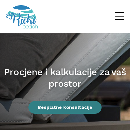
Procjene i kalkulacije za vaš
prostor
Suncobrani
Ležaljke
Drvene ležaljke
Besplatne konsultacije
Outdoor
Baldahini