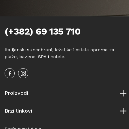
Veliki suncobrani
Pouf Relax
Nautika
(+382) 69 135 710
Namještaj za enterijer i eksterijer
Oprema
Italijanski suncobrani, ležaljke i ostala oprema za
plaže, bazene, SPA i hotele.
Igračke
Proizvodi
Suncobrani
Brzi linkovi
Ležaljke
Drvene ležaljke
O nama
Outdoor
Perfoinvest d.o.o.