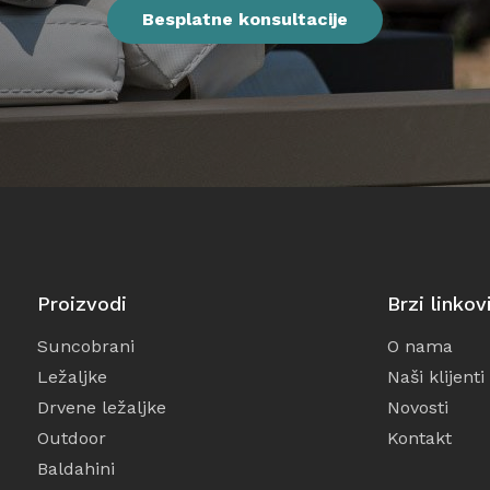
Oprema
Besplatne konsultacije
Igračke
Proizvodi
Brzi linkov
Suncobrani
O nama
Ležaljke
Naši klijenti
Drvene ležaljke
Novosti
Outdoor
Kontakt
Baldahini