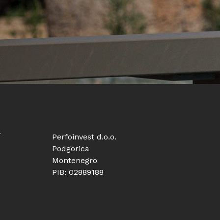
i
Perfoinvest d.o.o.
Podgorica
Montenegro
PIB: 02889188