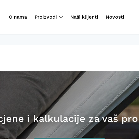
O nama
Proizvodi
Naši klijenti
Novosti
Suncobrani
Ležaljke
Drvene ležaljke
Outdoor
Baldahini
Veliki suncobrani
Pouf Relax
jene i kalkulacije za vaš pr
Nautika
Namještaj za enterijer i
eksterijer