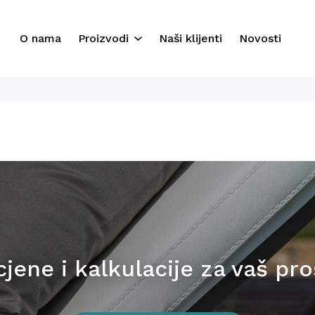
O nama
Proizvodi
Naši klijenti
Novosti
Suncobrani
Ležaljke
Drvene ležaljke
Outdoor
Baldahini
Veliki suncobrani
Pouf Relax
jene i kalkulacije za vaš pr
Nautika
Namještaj za enterijer i
eksterijer