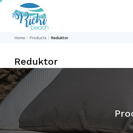
Home
/
Products
/
Reduktor
Reduktor
Proc