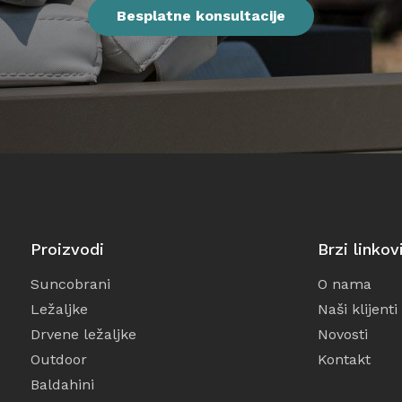
Oprema
Besplatne konsultacije
Igračke
Proizvodi
Brzi linkov
Suncobrani
O nama
Ležaljke
Naši klijenti
Drvene ležaljke
Novosti
Outdoor
Kontakt
Baldahini