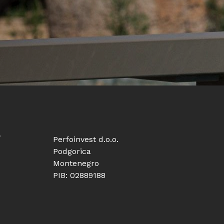
i
Perfoinvest d.o.o.
Podgorica
Montenegro
PIB: 02889188